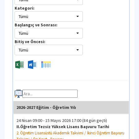
Lisans Önkayıt Takvimi Uluslararası Öğrenciler İçin 
Kategori:
Takvimi
Tümü
17 - 17 Ağustos 2026 12:00
(10 gün kaldı)
Başlangıç ve Sonrası:
Yaz Öğretimi Sınav Notlarının/Yaz Öğretimi St
Tümü
Giriş Tarihi
Bitiş ve Öncesi:
Yaz Öğretimi Lisans - Lisansüstü Akademik Takvimi 
Tümü
17 - 21 Ağustos 2026
(10 gün kaldı)
Konservatuvar Kesin Kabul Sınavları
Lisans Önkayıt Takvimi Konservatuvar Programları 
Takvimi
17 Ağustos 09:00 - 18 Ağustos 2026 16:00
(10 gün kald
Yurtdışı Kontenjanından Başvuran ve Kayıt H
Kazananlardan Kayıt Yapmayanların Yerine Y
Asile Çıkan Öğrencilerin Kayıtları
2026-2027 Eğitim - Öğretim Yılı
Lisans Önkayıt Takvimi Uluslararası Öğrenciler İçin 
Takvimi
24 Nisan 09:00 - 15 Mayıs 2026 17:00 (84 gün geçti)
II.Öğretim Tezsiz Yüksek Lisans Başvuru Tarihi
17 Ağustos 09:00 - 26 Ağustos 2026 17:00
(10 gün kald
2. Öğretim Lisansüstü Akademik Takvimi / İkinci Öğretim Başvuru
İTÜ İçi Yatay Geçiş, ÇAP ve Yandal İçin Web'de