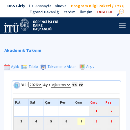
ÖBS Giriş
İTÜ Anasayfa
Ninova
Program Bilgi Paketi / TYYÇ
Öğrenci Dekanlığı
Yardım
İletişim
ENGLISH
Akademik Takvim
Aylık
Tablo
Takvimime Aktar
Arşiv
Yıl :
Ay :
<<
>>
Pzt
Sal
Çar
Per
Cum
Cmt