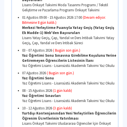
Takvimi
27 Temmuz 09:00 - 07 Ağustos 2026 17:00
( Bugün so
Konservatuvar Ön Kayıtları (Web Kaydı)
Lisans Önkayıt Takvimi Konservatuvar Programları 
Takvimi
31 Temmuz 09:00 - 07 Ağustos 2026 17:00
( Bugün so
Suny Moda Tasarımı Programı ve Suny Tekstil
Geliştirme ve Pazarlama Programı Ön Kayıt
Başvuruları
Lisans Önkayıt Takvimi Moda Tasarımı Programı / Te
Geliştirme ve Pazarlama Programı Önkayıt Takvimi
01 Ağustos 09:00 - 15 Ağustos 2026 17:00
(Devam ediy
Bitmesine 8 gün kaldı.)
Merkezi Yerleştirme Puanıyla Yatay Geçiş (Yat
Ek Madde-1) Web'den Başvuruları
Lisans Yatay Geçiş, Çap, Yandal ve Ders İntibak Takv
Geçiş, Çap, Yandal ve Ders İntibak Süreci
03 - 07 Ağustos 2026
( Bugün son gün.)