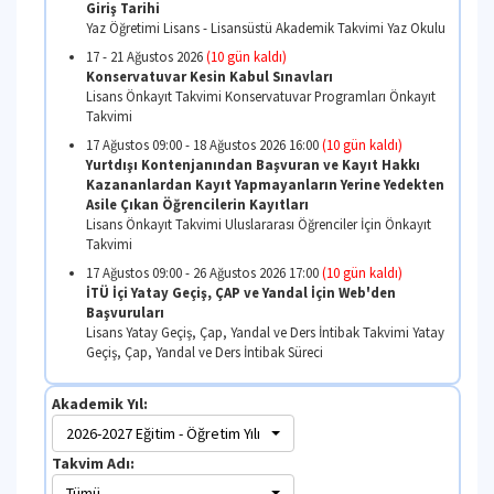
11 Ağustos 2026
(4 gün kaldı)
İngilizce Yeterlilik Sınavı Sonuçlarının Öğrenci 
Daire Başkanlığına Bildirilmesi
İngilizce Hazırlık Akademik Takvimi Yaz Okulu
12 Ağustos 2026
(5 gün kaldı)
Güz Yarıyılı Ders Programlarının İlanı
Lisansüstü Akademik Takvimi Güz Dönemi
12 Ağustos 2026
(5 gün kaldı)
Güz Yarıyılı Ders Programlarının İlanı
Lisans / Önlisans Akademik Takvimi Güz Dönemi
14 Ağustos 2026
(7 gün kaldı)
Konservatuvar Eleme Sınav Sonuçlarının İlanı
Lisans Önkayıt Takvimi Konservatuvar Programları 
Takvimi
Akademik Yıl:
14 Ağustos 2026
(7 gün kaldı)
2026-2027 Eğitim - Öğretim Yılı
Yurtdışı Kontenjanından Başvuran ve Kayıt H
Takvim Adı:
Kazananlardan Kayıt Yapmayanların Yerine Y
Asile Çıkan Öğrencilerin İlanı
Tümü