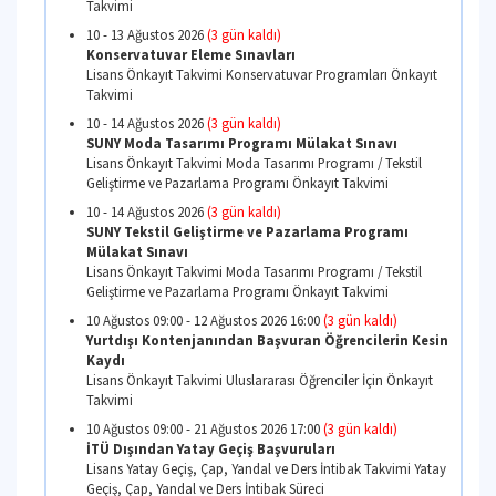
Yaz Öğretimi Sonu Sınavına Girebilme Koşulu
Getiremeyen Öğrencilerin Listesinin İlanı
Yaz Öğretimi Lisans - Lisansüstü Akademik Takvimi 
07 Ağustos 2026
( Bugün son gün.)
Yaz Öğretimi Sonu
Yaz Öğretimi Lisans - Lisansüstü Akademik Takvimi 
08 - 15 Ağustos 2026
(1 gün kaldı)
Yaz Öğretimi Sınavları
Yaz Öğretimi Lisans - Lisansüstü Akademik Takvimi 
10 - 12 Ağustos 2026
(3 gün kaldı)
Yurtdışı Kontenjanından Yeni Yerleştirilen Öğr
Öğrenim Ücretlerinin Yatırılması
Lisans Önkayıt Takvimi Uluslararası Öğrenciler İçin 
Takvimi
10 - 13 Ağustos 2026
(3 gün kaldı)
Konservatuvar Eleme Sınavları
Lisans Önkayıt Takvimi Konservatuvar Programları 
Takvimi