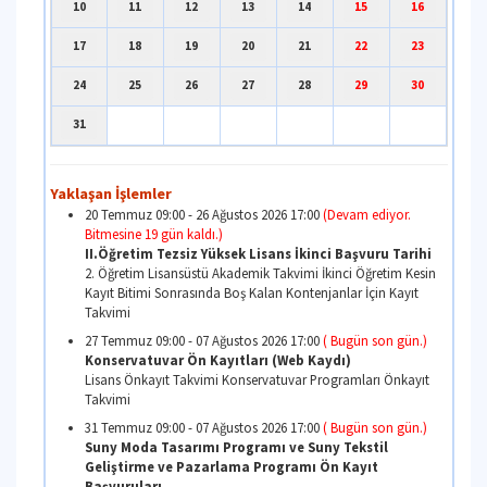
1
3
4
5
6
7
8
10
11
12
13
14
15
17
18
19
20
21
22
24
25
26
27
28
29
31
Yaklaşan İşlemler
20 Temmuz 09:00 - 26 Ağustos 2026 17:00
(Devam edi
Bitmesine 19 gün kaldı.)
II.Öğretim Tezsiz Yüksek Lisans İkinci Başvuru
2. Öğretim Lisansüstü Akademik Takvimi İkinci Öğret
Kayıt Bitimi Sonrasında Boş Kalan Kontenjanlar İçin 